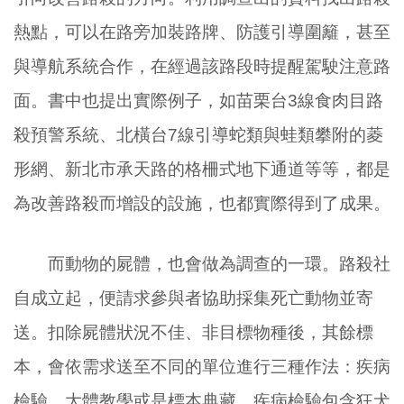
熱點，可以在路旁加裝路牌、防護引導圍籬，甚至
與導航系統合作，在經過該路段時提醒駕駛注意路
面。書中也提出實際例子，如苗栗台3線食肉目路
殺預警系統、北橫台7線引導蛇類與蛙類攀附的菱
形網、新北市承天路的格柵式地下通道等等，都是
為改善路殺而增設的設施，也都實際得到了成果。
而動物的屍體，也會做為調查的一環。路殺社
自成立起，便請求參與者協助採集死亡動物並寄
送。扣除屍體狀況不佳、非目標物種後，其餘標
本，會依需求送至不同的單位進行三種作法：疾病
檢驗、大體教學或是標本典藏。疾病檢驗包含狂犬