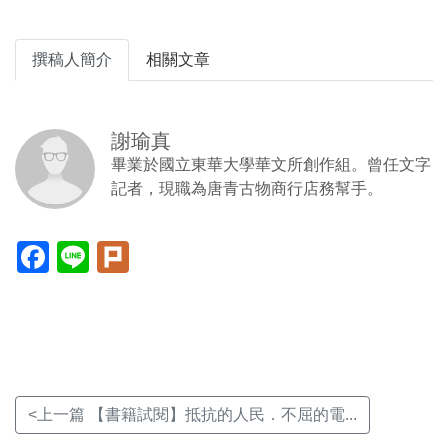
撰稿人簡介
相關文章
謝瑜真
畢業於國立東華大學華文所創作組。曾任文字
記者，現職為唐青古物商行店務幫手。
Facebook(另
Line(另
Plurk(另
開
開
開
新
新
新
視
視
視
窗)
窗)
窗)
<上一篇 【書籍試閱】抵抗的人民．不屈的電...