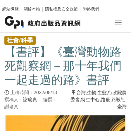
跳至主要內容區塊
網站導覽
│
關於本站
│
隱私權及安全政策
│
聯絡我們
:::
社會/科學
【書評】《臺灣動物路
死觀察網－那十年我們
一起走過的路》書評
上稿時間：2022/08/13
台灣
,
生物
,
生態
,
行政院農
撰稿人：
謝瑜真
編撰：
委會
,
特生中心
,
路殺
,
路殺社
,
謝瑜真
臺灣