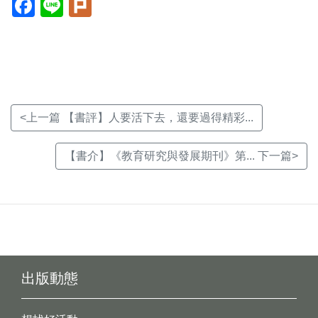
開
開
開
新
新
新
視
視
視
窗)
窗)
窗)
<上一篇 【書評】人要活下去，還要過得精彩...
【書介】《教育研究與發展期刊》第... 下一篇>
出版動態