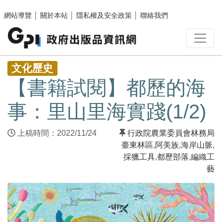
跳至主要內容區塊
網站導覽
│
關於本站
│
隱私權及安全政策
│
聯絡我們
:::
文化歷史
【書籍試閱】都歷的海
事：里山里海實踐(1/2)
上稿時間：2022/11/24
行政院農業委員會林務局
臺東林區
,
阿美族
,
海岸山脈
,
採獵工具
,
都歷部落
,
編織工
藝