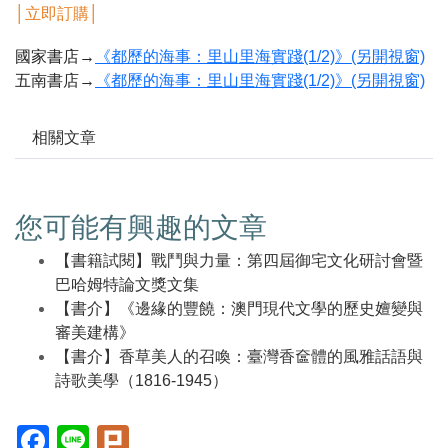
│
立即訂購
│
國家書店→
《都歷的海事：里山里海實踐(1/2)》(另開視窗)
五南書店→
《都歷的海事：里山里海實踐(1/2)》(另開視窗)
相關文章
您可能有興趣的文章
【書籍試閱】戰鬥與力量：第四屆御宅文化研討會暨
巴哈姆特論文獎文集
【書介】《邊緣的豐饒：澳門現代文學的歷史嬗變與
審美建構》
【書介】香草美人的召喚：臺灣香奩體的風雅話語與
詩歌美學（1816-1945）
Facebook(另
Line(另
Plurk(另