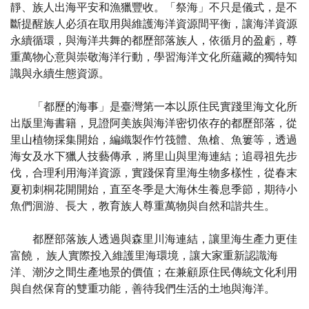
靜、族人出海平安和漁獵豐收。「祭海」不只是儀式，是不
斷提醒族人必須在取用與維護海洋資源間平衡，讓海洋資源
永續循環，與海洋共舞的都歷部落族人，依循月的盈虧，尊
重萬物心意與崇敬海洋行動，學習海洋文化所蘊藏的獨特知
識與永續生態資源。
「都歷的海事」是臺灣第一本以原住民實踐里海文化所
出版里海書籍，見證阿美族與海洋密切依存的都歷部落，從
里山植物採集開始，編織製作竹筏體、魚槍、魚簍等，透過
海女及水下獵人技藝傳承，將里山與里海連結；追尋祖先步
伐，合理利用海洋資源，實踐保育里海生物多樣性，從春末
夏初刺桐花開開始，直至冬季是大海休生養息季節，期待小
魚們洄游、長大，教育族人尊重萬物與自然和諧共生。
都歷部落族人透過與森里川海連結，讓里海生產力更佳
富饒， 族人實際投入維護里海環境，讓大家重新認識海
洋、潮汐之間生產地景的價值；在兼顧原住民傳統文化利用
與自然保育的雙重功能，善待我們生活的土地與海洋。