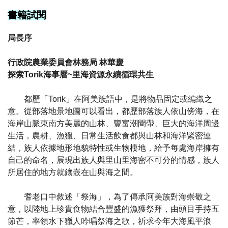
書籍試閱
局長序
行政院農業委員會林務局 林華慶
探索Torik海事曆~里海資源永續循環共生
都歷「Torik」在阿美族語中，是將物品固定或編織之
意。從部落地景地圖可以看出，都歷部落族人依山傍海，在
海岸山脈東南方美麗的山林、豐富潮間帶、巨大的海洋周邊
生活，農耕、漁獵、日常生活飲食都與山林和海洋緊密連
結，族人依據地形地貌特性或生物棲地，給予每處海岸擁有
自己的命名，展現出族人與里山里海密不可分的情感，族人
所居住的地方就鑲嵌在山與海之間。
耆老口中敘述「祭海」，為了傳承阿美族對海崇敬之
意，以陸地上珍貴食物結合豐盛的漁獲祭拜，由頭目手持五
節芒，率領水下獵人吟唱祭海之歌，祈求今年大海風平浪