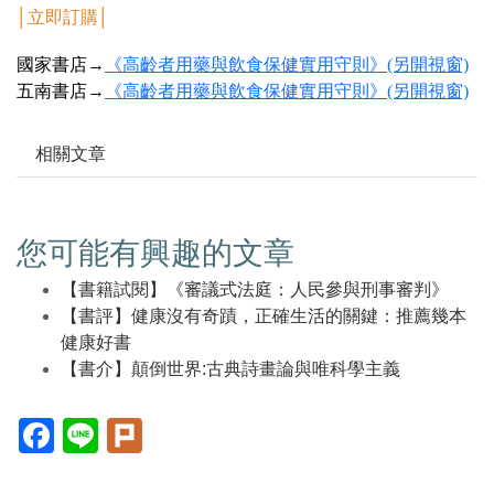
│
立即訂購
│
國家書店→
《高齡者用藥與飲食保健實用守則》(另開視窗)
五南書店→
《高齡者用藥與飲食保健實用守則》(另開視窗)
相關文章
您可能有興趣的文章
【書籍試閱】《審議式法庭：人民參與刑事審判》
【書評】健康沒有奇蹟，正確生活的關鍵：推薦幾本
健康好書
【書介】顛倒世界:古典詩畫論與唯科學主義
Facebook(另
Line(另
Plurk(另
開
開
開
新
新
新
視
視
視