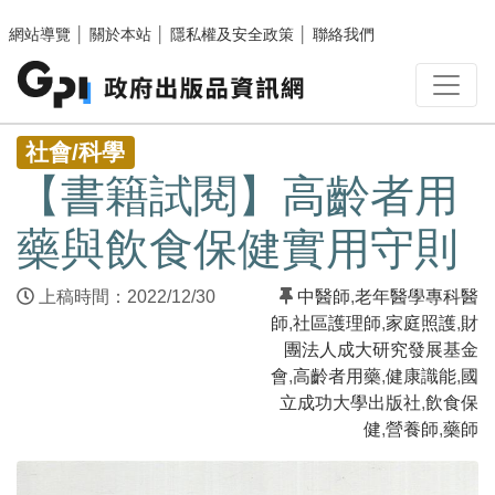
跳至主要內容區塊
網站導覽
│
關於本站
│
隱私權及安全政策
│
聯絡我們
:::
社會/科學
【書籍試閱】高齡者用
藥與飲食保健實用守則
上稿時間：2022/12/30
中醫師
,
老年醫學專科醫
師
,
社區護理師
,
家庭照護
,
財
團法人成大研究發展基金
會
,
高齡者用藥
,
健康識能
,
國
立成功大學出版社
,
飲食保
健
,
營養師
,
藥師