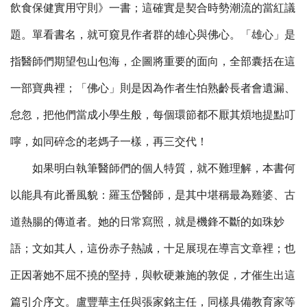
飲食保健實用守則》一書；這確實是契合時勢潮流的當紅議
題。單看書名，就可窺見作者群的雄心與佛心。「雄心」是
指醫師們期望包山包海，企圖將重要的面向，全部囊括在這
一部寶典裡；「佛心」則是因為作者生怕熟齡長者會遺漏、
怠忽，把他們當成小學生般，每個環節都不厭其煩地提點叮
嚀，如同碎念的老媽子一樣，再三交代！
如果明白執筆醫師們的個人特質，就不難理解，本書何
以能具有此番風貌：羅玉岱醫師，是其中堪稱最為雞婆、古
道熱腸的傳道者。她的日常寫照，就是機鋒不斷的如珠妙
語；文如其人，這份赤子熱誠，十足展現在導言文章裡；也
正因著她不屈不撓的堅持，與軟硬兼施的敦促，才催生出這
篇引介序文。盧豐華主任與張家銘主任，同樣具備教育家等