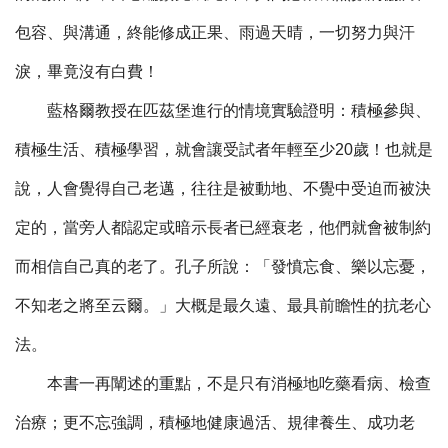
包容、與溝通，終能修成正果、雨過天晴，一切努力與汗
淚，畢竟沒有白費！
藍格爾教授在匹茲堡進行的情境實驗證明：積極參與、
積極生活、積極學習，就會讓受試者年輕至少20歲！也就是
說，人會覺得自己老邁，往往是被動地、不覺中受迫而被決
定的，當旁人都認定或暗示長者已經衰老，他們就會被制約
而相信自己真的老了。孔子所說：「發憤忘食、樂以忘憂，
不知老之將至云爾。」大概是最久遠、最具前瞻性的抗老心
法。
本書一再闡述的重點，不是只有消極地吃藥看病、檢查
治療；更不忘強調，積極地健康過活、規律養生、成功老