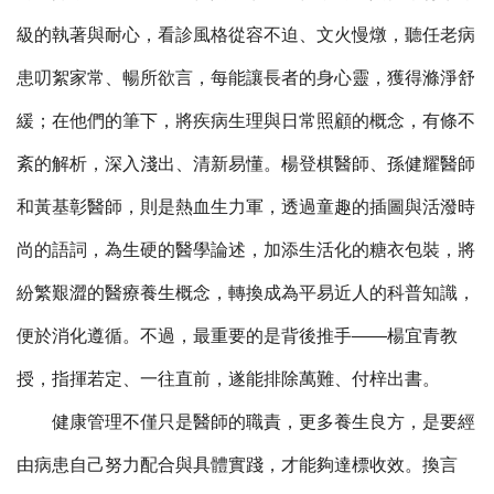
級的執著與耐心，看診風格從容不迫、文火慢燉，聽任老病
患叨絮家常、暢所欲言，每能讓長者的身心靈，獲得滌淨舒
緩；在他們的筆下，將疾病生理與日常照顧的概念，有條不
紊的解析，深入淺出、清新易懂。楊登棋醫師、孫健耀醫師
和黃基彰醫師，則是熱血生力軍，透過童趣的插圖與活潑時
尚的語詞，為生硬的醫學論述，加添生活化的糖衣包裝，將
紛繁艱澀的醫療養生概念，轉換成為平易近人的科普知識，
便於消化遵循。不過，最重要的是背後推手——楊宜青教
授，指揮若定、一往直前，遂能排除萬難、付梓出書。
健康管理不僅只是醫師的職責，更多養生良方，是要經
由病患自己努力配合與具體實踐，才能夠達標收效。換言