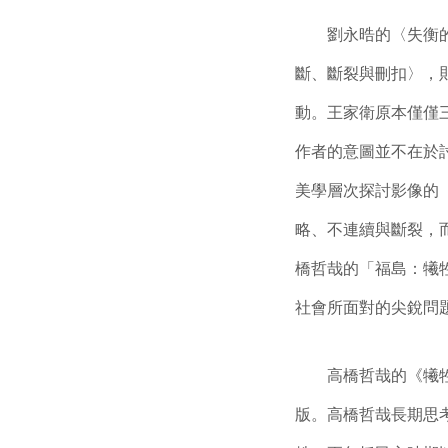
劉永晧的〈失衡的電
斷、斷裂與刪扣〉，
動。王家衛原本僅僅
作者的意圖並不在於
美學層次探討影像的「
略、不連續與斷裂，
橋哲哉的「福島：犧
社會所面對的尖銳問
高橋哲哉的《犧牲的體
版。高橋哲哉長期思