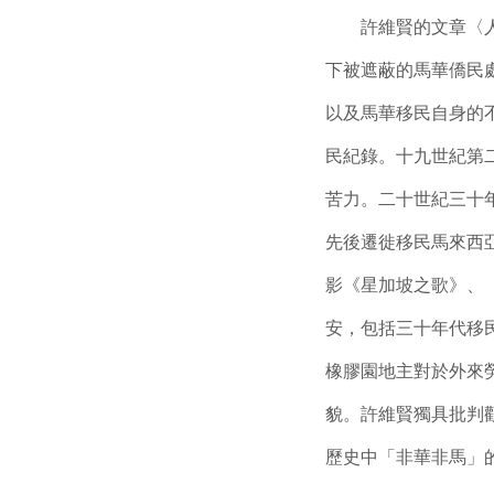
許維賢的文章〈人民
下被遮蔽的馬華僑民
以及馬華移民自身的
民紀錄。十九世紀第
苦力。二十世紀三十
先後遷徙移民馬來西亞
影《星加坡之歌》、
安，包括三十年代移
橡膠園地主對於外來
貌。許維賢獨具批判
歷史中「非華非馬」