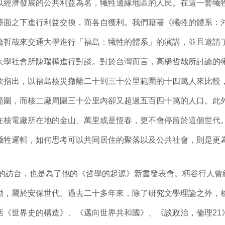
以經濟發展的公共利益為名，犧牲邊緣地區的人民。在這一套犧
檯面之下進行利益交換，而各自獲利。我們藉著《犧牲的體系：沖
橋哲哉來交通大學進行「福島：犧牲的體系」的演講，並且邀請
大學社會所陳瑞樺進行對談。對於台灣而言，高橋哲哉所討論的
欣指出，以福島核災撤離二十到三十公里範圍的十四萬人來比較
範圍，而核二廠周圍三十公里內卻又超過五百四十萬的人口。此
在核電廠所在地的金山、萬里或是恆春，更不會停留於這個世代
犧牲邏輯，如何思考可以共同居住的聚落以及公共社會，則是更
的訪台，也是為了他的《哲學的起源》新書發表會。柄谷行人曾
動，屬於安保世代。過去二十多年來，除了研究文學理論之外，
括《世界史的構造》、《邁向世界共和國》、《談政治，倫理21