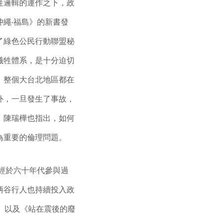
牲邏輯的運作之下，政
繩‧福島》的新書發
了綠色公民行動聯盟秘
犧牲體系，是十分迫切
，整個大台北地區都在
外，一旦發生了事故，
。陳瑞樺也指出，如何
為重要的倫理問題。
經於六十年代參與過
柄谷行人也持續投入政
》以及《站在震後的廢