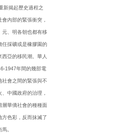
重新揭起歷史過程之
社會內部的緊張衝突，
、元、明各朝也都有移
擔任採礦或是橡膠園的
來西亞的移民潮。華人
-1947年間的幾部電
地社會之間的緊張與不
火、中國政府的治理，
階層華僑社會的種種面
地方色彩，反而抹滅了
衛馬。