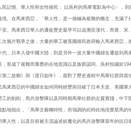
記憶、華人性和女性移民： 以吳村的馬華電影為中心〉，則
處境。在馬來西亞，「華人性」是一個極為複雜的概念，充滿了
不安。馬來西亞華人的遷徙歷史最早可以追溯至漢代，而唐、宋
二次鴉片戰爭之後，大量的華工被英國殖民政府輸入馬來西亞，
年代，日本入侵中國大陸，則是另外一波大量中國婦女遷徙到馬
，形成了複雜而重疊的在地意識以及族群認同。吳村拍攝於1946
《第二故鄉》與《度日如年》，面對了歷史過程中馬華社群與當
民馬來西亞的中國婦女如何同時經歷與目睹了日本天皇、美國軍
勞工的剝削，馬共游擊隊以及同時期馬華社群的左翼實踐，中下
觀點地指出，「馬華文藝獨特性」所強調的此時此地現實星馬的
的華人性，以及目前被主流論述妖魔化的馬共游擊隊當年的抗日