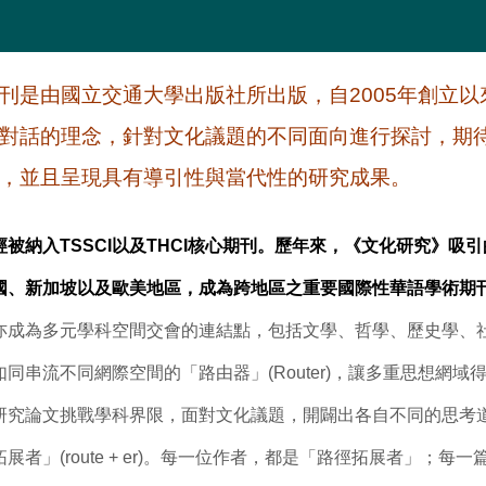
刊是由國立交通大學出版社所出版，自2005年創立
對話的理念，針對文化議題的不同面向進行探討，期
，並且呈現具有導引性與當代性的研究成果。
納入TSSCI以及THCI核心期刊。歷年來，《文化研究》吸
國、新加坡以及歐美地區，成為跨地區之重要國際性華語學術期
亦成為多元學科空間交會的連結點，包括文學、哲學、歷史學、
同串流不同網際空間的「路由器」(Router)，讓多重思想網域
究論文挑戰學科界限，面對文化議題，開闢出各自不同的思考道路
者」(route + er)。每一位作者，都是「路徑拓展者」；每