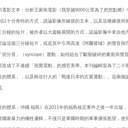
影文本：分析王家衛電影《我穿越9000公里為了把您點燃》
則以十分奇特的方式，談論影像所嫁接的文本，以及這種嫁接所
三分鐘的短片，被作者以大篇幅展開的方式，談論影像中來自他
討論這個三分鐘短片，或是其中引用高達《阿爾發城》的聲音與
切分音」（syncope）運動，如何組合了斷裂破碎的畫面與聲
而造成了不連續「視覺震動」的感官美學。本刊編輯室為了二十
牲的體系」，以及柄谷行人的「戰後日本的左翼運動」。這兩個
題。
系：沖繩‧福島》在2011年的福島核災事件之後一年出版，中
考國家暴力的犧牲邏輯，不僅只是軍國時期的軍事擴張慾望，使