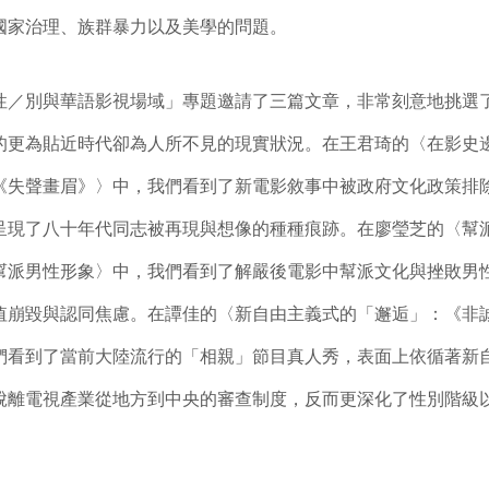
國家治理、族群暴力以及美學的問題。
別與華語影視場域」專題邀請了三篇文章，非常刻意地挑選
的更為貼近時代卻為人所不見的現實狀況。在王君琦的〈在影史
《失聲畫眉》〉中，我們看到了新電影敘事中被政府文化政策排
呈現了八十年代同志被再現與想像的種種痕跡。在廖瑩芝的〈幫
幫派男性形象〉中，我們看到了解嚴後電影中幫派文化與挫敗男
值崩毀與認同焦慮。在譚佳的〈新自由主義式的「邂逅」：《非
們看到了當前大陸流行的「相親」節目真人秀，表面上依循著新
脫離電視產業從地方到中央的審查制度，反而更深化了性別階級