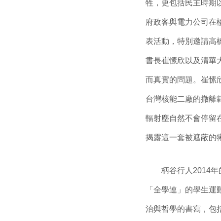
牲，更包括民主時期
府政客與電力公司在
表活動，特別邀請高
書長崔愫欣以及清華
而真實的問題。崔愫
台灣核能二廠的撤離
輻射塵自然不會停留
揭露這一套被遮蔽的
柄谷行人2014年
「全學連」的學生運
治與哲學的書寫，包