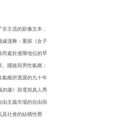
了非主流的影像文本，
邊緣漫舞：重探《女子
除而處於邊陲地位的早
派、國族與男性氣概：
性氣概所透露的九十年
誠勿擾》與電視真人秀
自由主義市場的自由與
以及社會的結構性壓