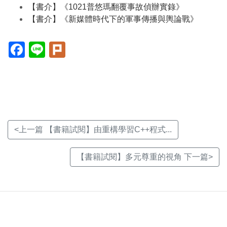
【書介】《1021普悠瑪翻覆事故偵辦實錄》
【書介】《新媒體時代下的軍事傳播與輿論戰》
Facebook(另
Line(另
Plurk(另
開
開
開
新
新
新
視
視
視
窗)
窗)
窗)
<上一篇 【書籍試閱】由重構學習C++程式...
【書籍試閱】多元尊重的視角 下一篇>