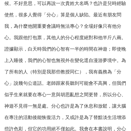
候。不好意思，可以再說一次貴姓大名嗎？也許是兒時經驗
使然，很多人覺得「分心」算是個人缺陷。最近有朋友問
我，為什麼他開重要會議時無法專心？全場好像只有他分
心。我跟他打包票，其他人的分心程度絕對和他半斤八兩。
證據顯示，白天時我們的心智有一半的時間在神遊；即使晚
上入睡後，我們的心智也無視外在變化逕自漫游夢境中。為
了所有的人（特別是我那些教授同仁），我有義務為「分
心」說幾句公道話。老師跟家長聽到可能會不高興，但我們
似乎生來就要在專心一意與胡思亂想之間更替，所以分心、
神遊不見得一無是處。分心也許是為了休息和放鬆，讓大腦
在專注的活動後能恢復活力，又或許是為了替黯淡生活增添
些許色彩，但它的功用絕不僅如此。我會在本書說明，分心