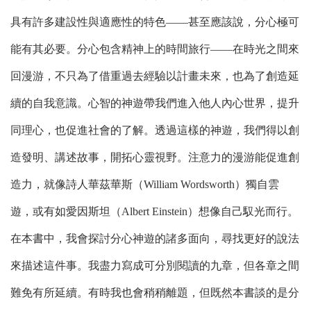
具有許多建設性與適應性的特色――甚至應該說，分心極可
能有其必要。分心包含精神上的時間旅行――在時光之間來
回漫游，不只為了借重過去經驗以計畫未來，也為了創造延
續的自我意識。心智的神遊帶我們進入他人內心世界，提升
同理心，也促進社會的了解。透過這樣的神遊，我們得以創
造發明、講述故事，開拓心靈視野。注意力的漫游能促進創
造力，就像詩人華茲華斯（William Wordsworth）獨自雲
遊，或有如愛因斯坦（Albert Einstein）想像自己馭光而行。
在本書中，我會探討分心神遊的諸多面向，尋找更好的說法
來描述這件事。我盡力寫成可分別閱讀的九章，但各章之間
難免有所延續。有時我也會稍稍離題，但既然本書談的是分