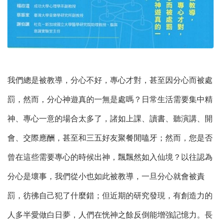
我們總是被教導，分心不好，專心才對，甚至因分心而被處
罰，然而，分心神遊真的一無是處嗎？日常生活需要集中精
神、專心一意的場合太多了，諸如上課、讀書、聽演講、開
會、交際應酬，甚至和三五好友聚餐閒嗑牙；然而，您是否
曾在這些需要專心的時候出神，飄飄然如入仙境？以往認為
分心是壞事，我們從小也如此被教導，一旦分心就會被責
罰，彷彿自己犯了什麼錯；但近期的研究發現，有創造力的
人多半愛做白日夢，人們在恍神之餘反倒能增強記憶力。長