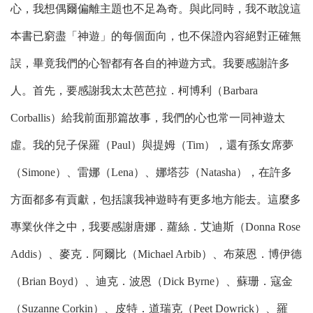
心，我想偶爾偏離主題也不足為奇。與此同時，我不敢說這
本書已窮盡「神遊」的每個面向，也不保證內容絕對正確無
誤，畢竟我們的心智都有各自的神遊方式。我要感謝許多
人。首先，要感謝我太太芭芭拉．柯博利（Barbara
Corballis）給我前面那篇故事，我們的心也常一同神遊太
虛。我的兒子保羅（Paul）與提姆（Tim），還有孫女席夢
（Simone）、雷娜（Lena）、娜塔莎（Natasha），在許多
方面都多有貢獻，包括讓我神遊時有更多地方能去。這麼多
專業伙伴之中，我要感謝唐娜．蘿絲．艾迪斯（Donna Rose
Addis）、麥克．阿爾比（Michael Arbib）、布萊恩．博伊德
（Brian Boyd）、迪克．波恩（Dick Byrne）、蘇珊．寇金
（Suzanne Corkin）、皮特．道瑞克（Peet Dowrick）、羅