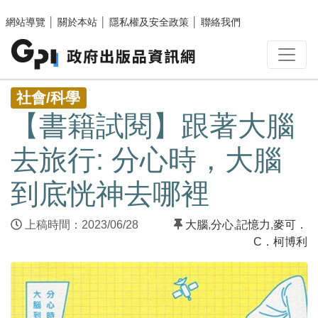
跳至主要內容區塊
網站導覽
│
關於本站
│
隱私權及安全政策
│
聯絡我們
:::
社會/科學
【書籍試閱】跟著大腦
去旅行: 分心時，大腦
到底恍神去哪裡
上稿時間：2023/06/28
大腦
,
分心
,
記憶力
,
麥可．
C．柯博利