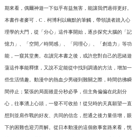
期來看，偶爾神遊一下似乎有益無害，能讓我們過得更好。
本書作者麥可．C．柯博利以幽默的筆觸，帶領讀者踏入心
理學的大門，從「分心」這件事開始，逐步探究大腦的「記
憶力」、「空間／時間感」、「同理心」、「創造力」等功
能，一窺其堂奧。在讀完本書之後，或許您對自己的思緒遊
蕩這件事能釋懷，又說不定能從中找到調適的方法，增加一
些生活情趣。動漫中的熱血少男碰到難關之際，時間彷彿瞬
間停止；緊張的局面雖是分秒必爭，但主角偏偏在此刻分
心，往事湧上心頭，一發不可收拾！從兒時的天真願望一直
想到並肩作戰的好友、共同的信念，想通之後力量倍增，眼
下的困難也迎刃而解。從日本動漫的這個敘事套路來看，恍