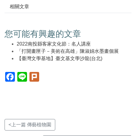
相關文章
您可能有興趣的文章
2022南投縣客家文化節：名人講座
「打開畫匣子－美術在高雄」陳淑娟水墨畫個展
【臺灣文學基地】臺文基文學沙龍(台北)
Facebook(另
Line(另
Plurk(另
開
開
開
新
新
新
視
視
視
窗)
窗)
窗)
<上一篇 傳藝植物園