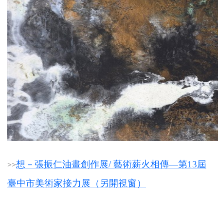
想－張振仁油畫創作展/ 藝術薪火相傳—第13屆
>
>
臺中市美術家接力展（另開視窗）