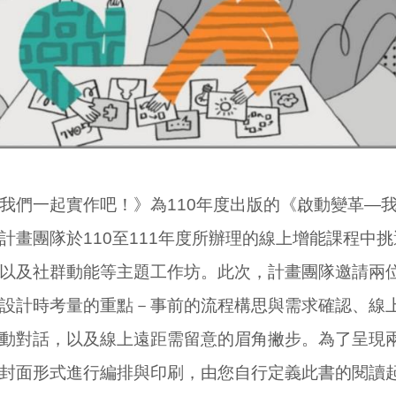
我們一起實作吧！》為110年度出版的《啟動變革—
計畫團隊於110至111年度所辦理的線上增能課程中
以及社群動能等主題工作坊。此次，計畫團隊邀請兩
設計時考量的重點－事前的流程構思與需求確認、線
動對話，以及線上遠距需留意的眉角撇步。為了呈現
封面形式進行編排與印刷，由您自行定義此書的閱讀