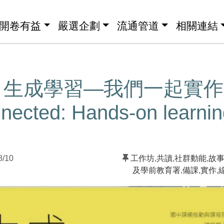
開卷有益
嚴選企劃
流通管道
相關連結
】生成學習—我們一起實作
nected: Hands-on learni
!
8/10
工作坊
,
共讀
,
社群動能
,
故
及學前教育署
,
備課
,
實作
,