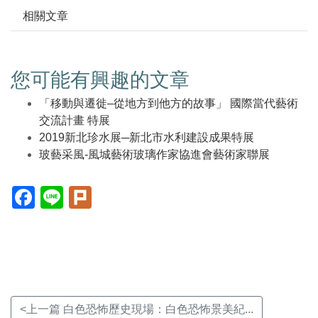
相關文章
您可能有興趣的文章
「移動與遷徙–從地方到他方的故事」 國際當代藝術
交流計畫 特展
2019新北珍水展─新北市水利建設成果特展
玻藝采風-風城藝術玻璃作家協進會藝術家聯展
Facebook(另
Line(另
Plurk(另
開
開
開
新
新
新
視
視
視
窗)
窗)
窗)
<上一篇 白色恐怖歷史現場：白色恐怖景美紀...