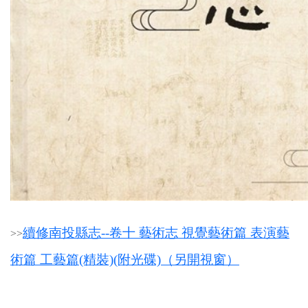
續修南投縣志--卷十 藝術志 視覺藝術篇 表演藝
>
>
術篇 工藝篇(精裝)(附光碟)（另開視窗）