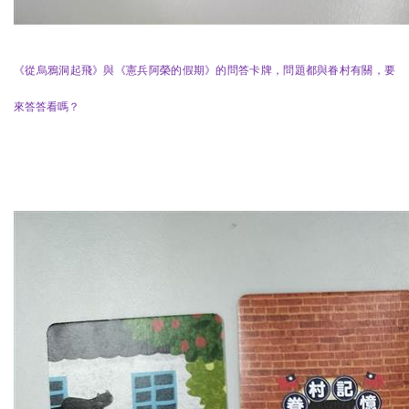
《從烏鴉洞起飛》與《憲兵阿榮的假期》的問答卡牌，問題都與眷村有關，要
來答答看嗎？