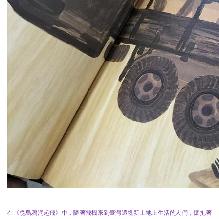
在《從烏鴉洞起飛》中，隨著飛機來到臺灣這塊新土地上生活的人們，懷抱著