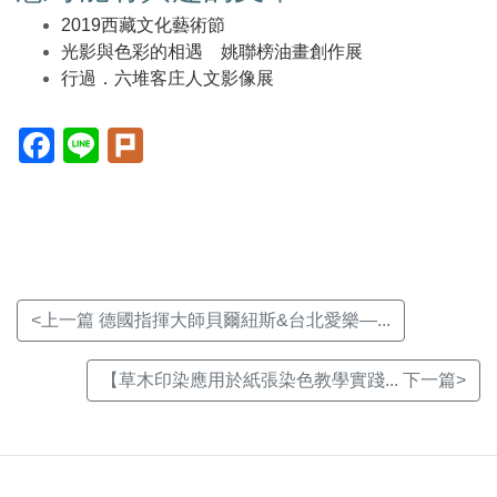
2019西藏文化藝術節
光影與色彩的相遇 姚聯榜油畫創作展
行過．六堆客庄人文影像展
Facebook(另
Line(另
Plurk(另
開
開
開
新
新
新
視
視
視
窗)
窗)
窗)
<上一篇 德國指揮大師貝爾紐斯&台北愛樂—...
【草木印染應用於紙張染色教學實踐... 下一篇>