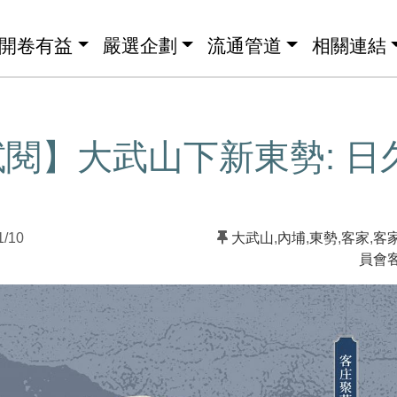
開卷有益
嚴選企劃
流通管道
相關連結
閱】大武山下新東勢: 日
1/10
大武山
,
內埔
,
東勢
,
客家
,
客
員會