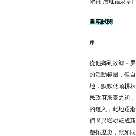
附錄 后堆福泉堂
書籍試閱
序
從他鄉到故鄉－屏
的活動範圍，但自
地，默默低頭耕耘
民政府來臺之初，
的進入，此地逐漸
們將異鄉耕耘成新
墾拓歷史，就如同