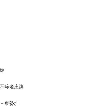
始
不啼老庄跡
－東勢圳