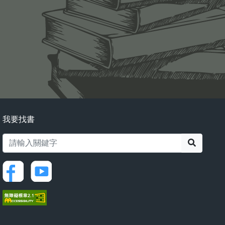
我要找書
搜尋