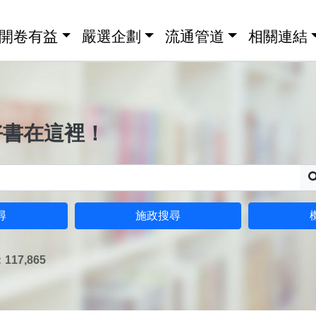
開卷有益
嚴選企劃
流通管道
相關連結
好書在這裡！
尋
施政搜尋
17,865