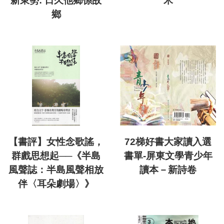
新東勢: 日久他鄉係故
米
鄉
【書評】女性念歌謠，
72梯好書大家讀入選
群戲思想起──《半島
書單-屏東文學青少年
風聲誌：半島風聲相放
讀本－新詩卷
伴〈耳朵劇場〉》