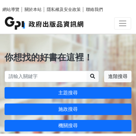
跳至主要內容區塊
網站導覽
│
關於本站
│
隱私權及安全政策
│
聯絡我們
你想找的好書在這裡！
搜尋
進階搜尋
主題搜尋
施政搜尋
機關搜尋