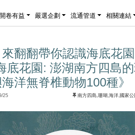
開卷有益
嚴選企劃
流通管道
相關連結
】來翻翻帶你認識海底花園
海底花園: 澎湖南方四島
海洋無脊椎動物100種》
9/25
南方四島
,
珊瑚
,
海洋
,
國家公