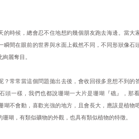
天的時候，總會忍不住地想約幾個朋友跑去海邊。當大
一瞬間在眼前的世界與水面上截然不同，不同形狀像石
此絢麗奪目。
呢？常常當這個問題拋出去後，會收回很多意想不到的
石頭一樣，我們也都說珊瑚一大片是珊瑚『礁』，那
珊瑚不會動，喜歡光強的地方，且會長大，應該是植物
的珊瑚，有類似礦物的外觀，也具有類似植物的特徵。