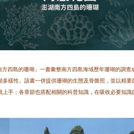
南方四島的珊瑚」一書彙整南方四島海域歷年珊瑚的調查
類多樣性。該書一併提供珊瑚的生態及骨骼照，並以精要
就上手；各章節也搭配相關的科普知識，在吸收必要知識