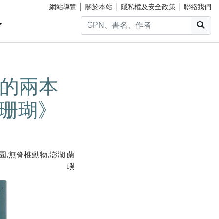
網站導覽
│
關於本站
│
隱私權及安全政策
│
聯絡我們
搜
的兩本
的珊瑚》
園
,
無脊椎動物
,
澎湖
,
蘭
嶼