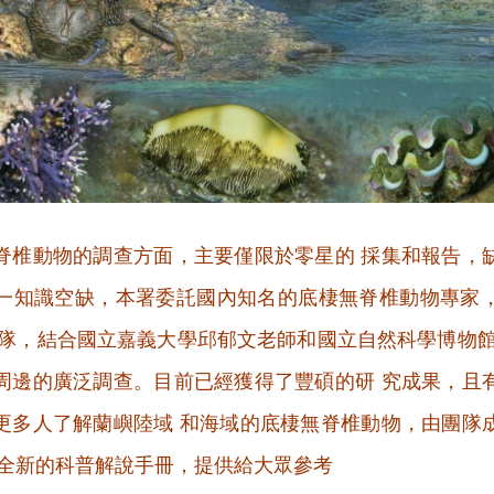
脊椎動物的調查方面，主要僅限於零星的 採集和報告，
一知識空缺，本署委託國內知名的底棲無脊椎動物專家
團隊，結合國立嘉義大學邱郁文老師和國立自然科學博物館
周邊的廣泛調查。目前已經獲得了豐碩的研 究成果，且
更多人了解蘭嶼陸域 和海域的底棲無脊椎動物，由團隊
本全新的科普解說手冊，提供給大眾參考