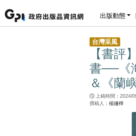
跳至主要內容區塊
:::
出版動態
:::
台灣采風
【書評
書──《
＆《蘭嶼
上稿時間：2024/0
撰稿人：
楊姍樺