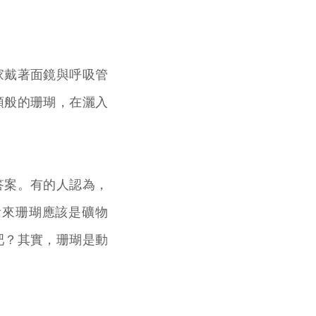
家戴著面鏡與呼吸管
頭般的珊瑚，在灑入
答案。有的人認為，
看來珊瑚應該是礦物
吧？其實，珊瑚是動