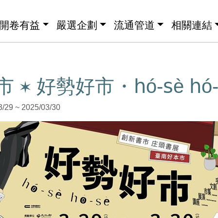
開卷有益
嚴選企劃
流通管道
相關連結
✶ 好勢好市・𝗁ó-𝗌è 𝗁ó-
9 ~ 2025/03/30