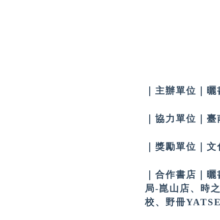
｜主辦單位｜
曬
｜
協力
單位｜
臺
｜
獎勵單位｜文
｜
合作書店
｜
曬
局-崑山店、時之
校、野冊YATS