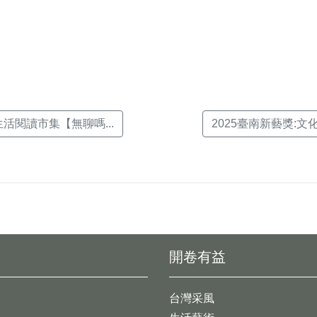
k(另
生活閱讀市集【無聊嗎...
2025臺南新藝獎:文化
開卷有益
台灣采風