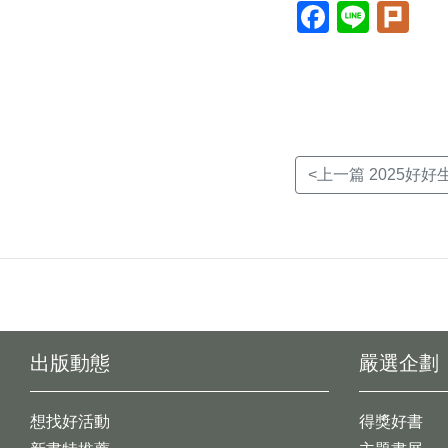
Facebook(另
Line(另
Plur
開
開
開
新
新
新
視
視
視
窗)
窗)
窗)
<上一篇 2025好好
出版動態
嚴選企劃
想找好活動
得獎好書