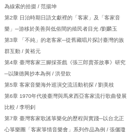
為線索的拾掇 / 范揚坤
第2章 日治時期日語文獻裡的「客家」及「客家音
樂」─游移於美善與低俗間的殖民者目光 /劉麟玉
第3章 「不純」的老客家─從舊藏唱片探討臺灣的族
群互動 / 黃裕元
第4章 臺灣客家三腳採茶戲《張三郎賣茶故事》研究
─以陳德興抄本為例 / 洪登欽
第5章 客家音樂海外巡演交流活動初探 / 劉美枝
第6章 1970年代後臺灣與馬來西亞客家流行歌曲發展
比較 / 李明釗
第7章 臺灣客家歌謠箏樂化的歷程與實踐─以台北正
心箏樂團「客家箏情音樂會」系列作品為例 / 張儷瓊