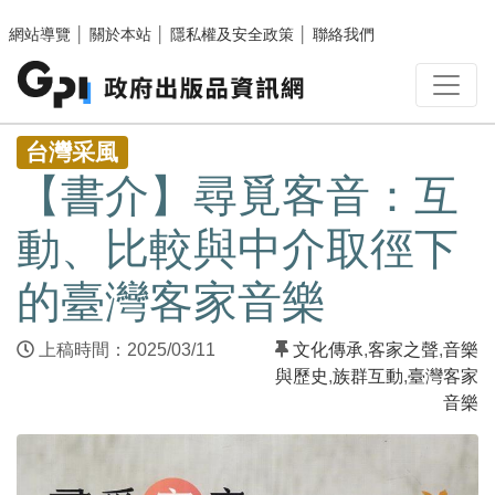
跳至主要內容區塊
網站導覽
│
關於本站
│
隱私權及安全政策
│
聯絡我們
:::
台灣采風
【書介】尋覓客音：互
動、比較與中介取徑下
的臺灣客家音樂
上稿時間：2025/03/11
文化傳承
,
客家之聲
,
音樂
與歷史
,
族群互動
,
臺灣客家
音樂