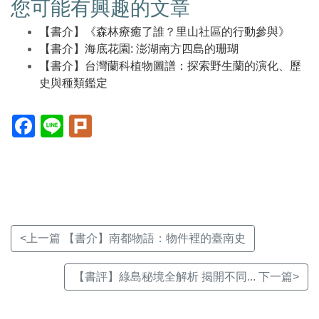
您可能有興趣的文章
【書介】《森林療癒了誰？里山社區的行動參與》
【書介】海底花園: 澎湖南方四島的珊瑚
【書介】台灣蘭科植物圖譜：探索野生蘭的演化、歷
史與種類鑑定
Facebook(另
Line(另
Plurk(另
開
開
開
新
新
新
視
視
視
窗)
窗)
窗)
<上一篇 【書介】南都物語：物件裡的臺南史
【書評】綠島秘境全解析 揭開不同... 下一篇>