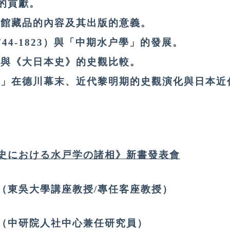
的貢獻。
博物館藏品的內容及其出版的意義。
744-1823）與「中期水户學」的發展。
鑑》與《大日本史》的史觀比較。
户學」在德川幕末、近代黎明期的史觀演化與日本
史における水戸学の諸相》新書發表會
（東吳大學講座教授/專任客座教授）
（中研院人社中心兼任研究員）