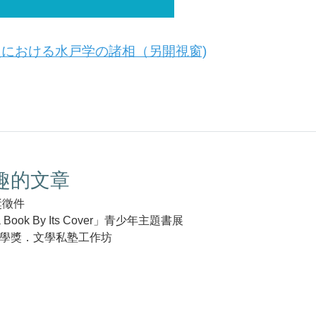
における水戸学の諸相（另開視窗)
趣的文章
獎徵件
 a Book By Its Cover」青少年主題書展
學獎．文學私塾工作坊
k(另