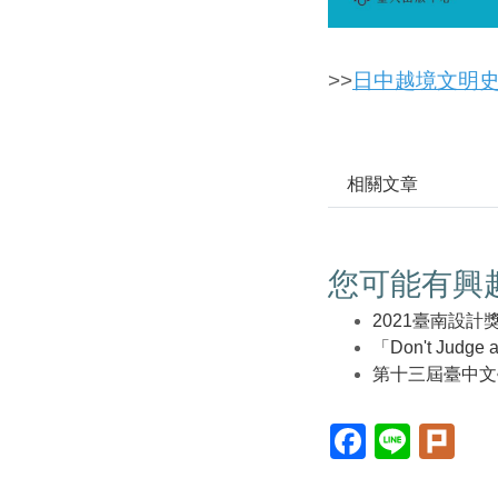
>>
日中越境文明史
相關文章
您可能有興
2021臺南設計
「Don't Judge
第十三屆臺中文
Facebook(另
Line(另
Plur
開
開
開
新
新
新
視
視
視