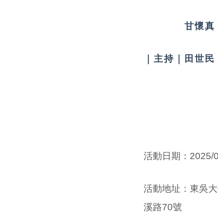
甘懷真（臺
｜主持｜田世民
活動日期：
2025/
活動
地址
：
東吳大
溪路70號