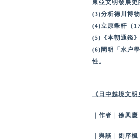
東亞文明發展史
(3)分析德川
(4)立原翠軒（1
(5)《本朝通
(6)闡明「水
性。
《日中越境文明
｜作者｜徐興慶
｜與談｜劉序楓