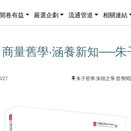
開卷有益
嚴選企劃
流通管道
相關連結
商量舊學‧涵養新知──朱
6/27
朱子哲學
,
朱陸之爭
,
哲學閱