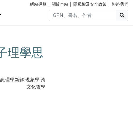
網站導覽
│
關於本站
│
隱私權及安全政策
│
聯絡我們
搜
子理學思
讀
,
理學新解
,
現象學
,
跨
文化哲學