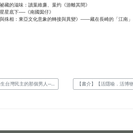
祕藏的滋味：讀葉維廉、葉灼《游離其間》
星星底下──《南國囡仔》
與殊相：東亞文化意象的轉接與異變》——藏在長崎的「江南」
k(另
生台灣民主的那個男人─...
【書介】【活隱喻．活博物館