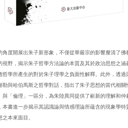
的角度開展出朱子新形象，不僅從華嚴宗的影響釐清了佛
的視野，揭示朱子哲學方法論的本質及其於政治思想之涵
德哲學所產生的對於朱子理學之負面性解釋。此外，透過
謝勒與哈伯馬斯之哲學對話，指出了朱子思想的當代相關
」與「倫理」一區分，為朱陸異同提供了嶄新的理解和仲
，本書進一步揭示其認識論與情感理論所蘊含的現象學特
想之本來面目。