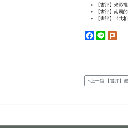
【書評】光影裡
【書評】南國的
【書評】《共相
Facebook(另
Line(另
Plur
開
開
開
新
新
新
視
視
視
窗)
窗)
窗)
<上一篇 【書評】催