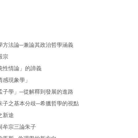
學方法論─兼論其政治哲學涵義
嚴宗
統性情論」的諦義
情感現象學」
孟子學」─從解釋到發展的進路
朱子之基本分歧─希臘哲學的視點
之新途
與牟宗三論朱子