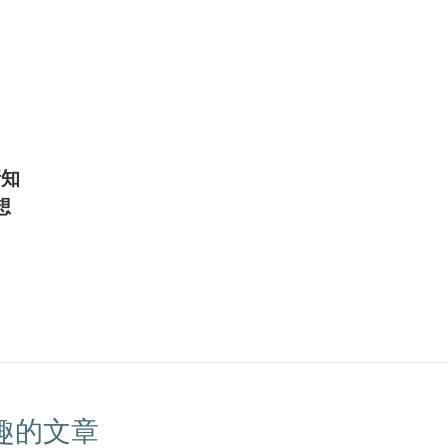
新知
想
趣的文章