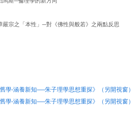
伯馬斯─倫理學的新方向
華嚴宗之「本性」─對《佛性與般若》之兩點反思
舊學‧涵養新知──朱子理學思想重探》（另開視窗）
舊學‧涵養新知──朱子理學思想重探》（另開視窗）