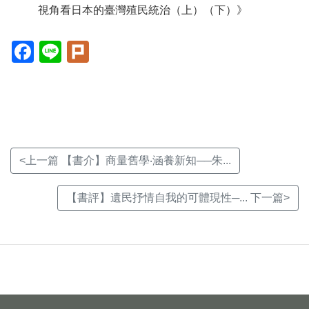
視角看日本的臺灣殖民統治（上）（下）》
Facebook(另
Line(另
Plurk(另
開
開
開
新
新
新
視
視
視
窗)
窗)
窗)
<上一篇 【書介】商量舊學‧涵養新知──朱...
【書評】遺民抒情自我的可體現性─... 下一篇>