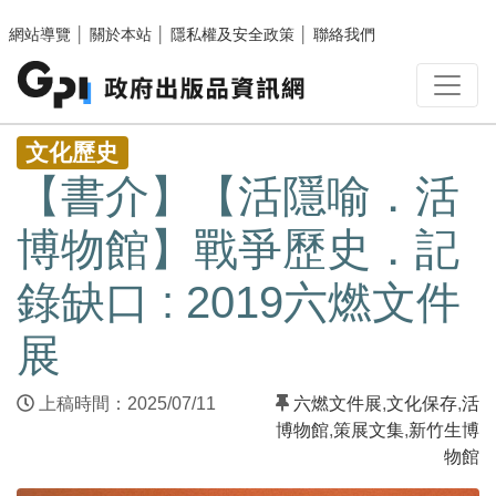
跳至主要內容區塊
網站導覽
│
關於本站
│
隱私權及安全政策
│
聯絡我們
:::
文化歷史
【書介】【活隱喻．活
博物館】戰爭歷史．記
錄缺口 : 2019六燃文件
展
上稿時間：2025/07/11
六燃文件展
,
文化保存
,
活
博物館
,
策展文集
,
新竹生博
物館