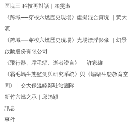
區塊三 科技再對話｜賴雯淑
《跨域──穿梭六燃歷史現場》虛擬混合實境 ｜黃大
源
《跨域──穿梭六燃歷史現場》光場漂浮影像 ｜幻景
啟動股份有限公司
《飛行器、霜毛蝠、逝者證言》 ｜許家維
《霜毛蝠生態監測與研究系統》與《蝙蝠生態教育空
間》｜交大保溫睦鄰駐站團隊
新竹六燃之承｜邱筠穎
訊息
事件