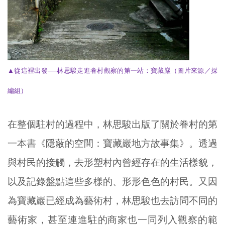
▲
從這裡出發──林思駿走進眷村觀察的第一站：寶藏巖
（圖片來源／採
編組）
在整個駐村的過程中，林思駿出版了關於眷村的第
一本書《隱蔽的空間：寶藏巖地方故事集》。透過
與村民的接觸，去形塑村內曾經存在的生活樣貌，
以及記錄盤點這些多樣的、形形色色的村民。又因
為寶藏巖已經成為藝術村，林思駿也去訪問不同的
藝術家，甚至連進駐的商家也一同列入觀察的範