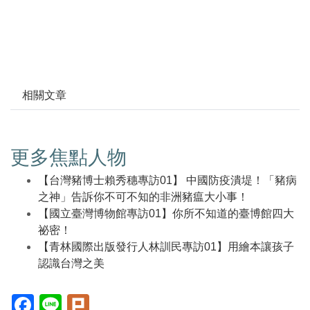
相關文章
更多焦點人物
【台灣豬博士賴秀穗專訪01】 中國防疫潰堤！「豬病
之神」告訴你不可不知的非洲豬瘟大小事！
【國立臺灣博物館專訪01】你所不知道的臺博館四大
祕密！
【青林國際出版發行人林訓民專訪01】用繪本讓孩子
認識台灣之美
Facebook(另
Line(另
Plurk(另