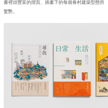
書裡頭豐富的摺頁、插畫下的每個眷村建築型態所
驚艷。