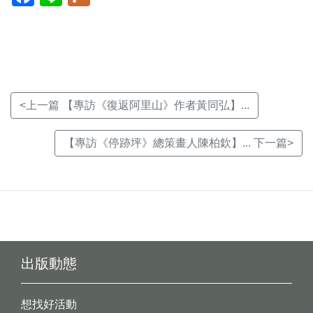
開
開
開
新
新
新
視
視
視
窗)
窗)
窗)
<上一篇 【專訪《復返阿里山》作者黃同弘】...
【專訪《停跡坪》總策畫人陳柏欽】... 下一篇>
出版動態
想找好活動