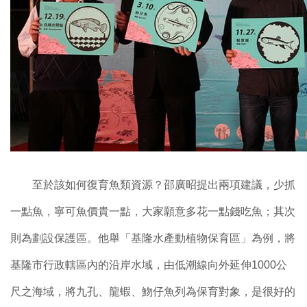
至於該如何復育魚類資源？邵廣昭提出兩項建議，少抓
一點魚，寧可魚價貴一點，大家願意多花一點錢吃魚；其次
則為劃設保護區。他舉「基隆水產動植物保育區」為例，將
基隆市行政轄區內的沿岸水域，由低潮線向外延伸1000公
尺之海域，將九孔、龍蝦、魩仔魚列為保育對象，是很好的