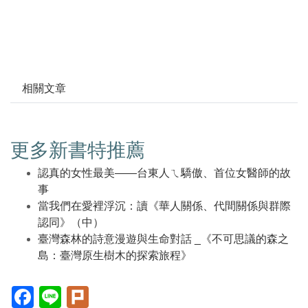
相關文章
更多新書特推薦
認真的女性最美——台東人ㄟ驕傲、首位女醫師的故
事
當我們在愛裡浮沉：讀《華人關係、代間關係與群際
認同》（中）
臺灣森林的詩意漫遊與生命對話 _《不可思議的森之
島：臺灣原生樹木的探索旅程》
Facebook(另
Line(另
Plurk(另
開
開
開