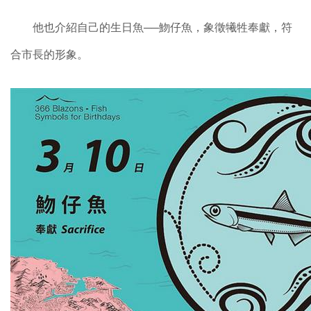
他也介紹自己的生日魚──魩仔魚，象徵犧牲奉獻，符
合市長的形象。