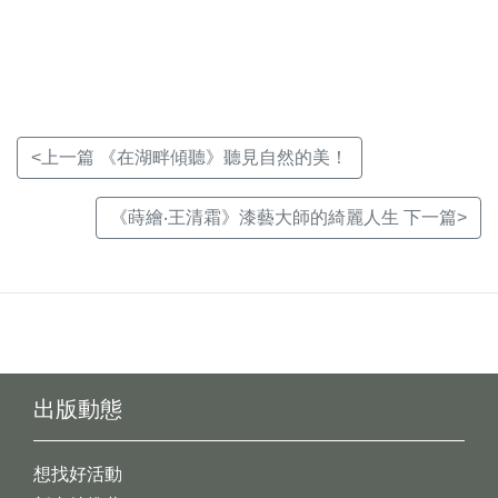
新
新
新
視
視
視
窗)
窗)
窗)
<上一篇 《在湖畔傾聽》聽見自然的美！
《蒔繪‧王清霜》漆藝大師的綺麗人生 下一篇>
出版動態
想找好活動