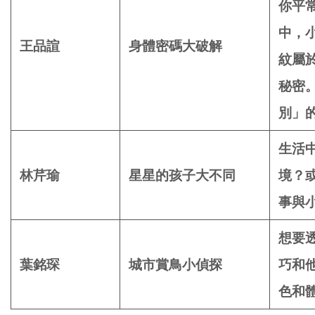
你平
中，
王品諠
身體密碼大破解
紋屬
秘密
別」
生活
林芹瑜
星星的孩子大不同
境？
事與
想要
葉銘琛
城市賞鳥小偵探
巧和
色和