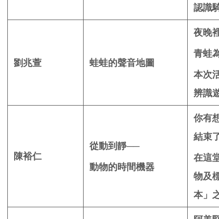
認識
夜晚
青蛙
劉兆萱
蛙蛙的聲音地圖
本次
辨識
你有
結束
從動到靜──
陳裕仁
在這
動物的時間機器
物及
本」