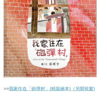
>>
我家住在「砲彈村」(精裝繪本)（另開視窗)