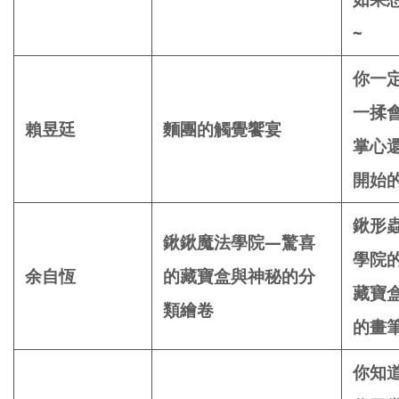
~
你一
一揉
賴昱廷
麵團的觸覺饗宴
掌心
開始
鍬形
鍬鍬魔法學院—驚喜
學院
余自恆
的藏寶盒與神秘的分
藏寶
類繪卷
的畫
你知