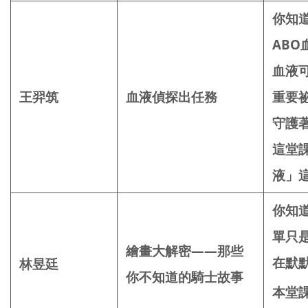
你知
AB
血液
王羿筑
血液偵探出任務
重要
守護
這堂
液」
你知
單只
繪畫大解密——那些
在默
林昱廷
你不知道的騎士故事
本堂