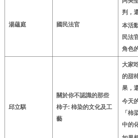
阿美
判，
湯蘊庭
國民法官
本活
民法
角色
大家
的甜
果，
關於你不認識的那些
今天
邱立騏
柿子: 柿染的文化及工
「柿
藝
中的
如果