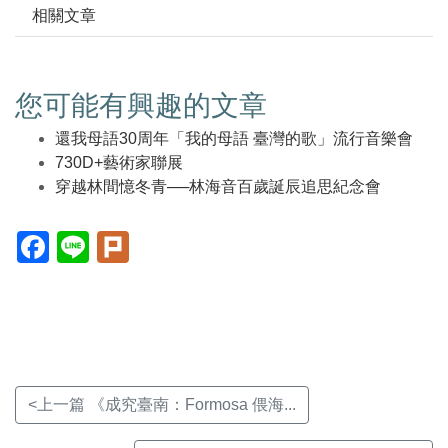
相關文章
您可能有興趣的文章
還我母語30周年「我的母語 臺灣的歌」流行音樂會
730D+藝術家聯展
穿越林間憶冬青──林海音百歲誕辰追思紀念會
Facebook(另
Line(另
Plurk(另
開
開
開
新
新
新
視
視
視
窗)
窗)
窗)
<上一篇 《成究臺南：Formosa 偎海...