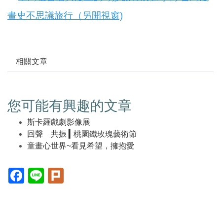
畫史不思議旅行（另開視窗)
相關文章
您可能有興趣的文章
斯卡羅戲劇影像展
回聲 共振 ▍桃園鐵玫瑰藝術節
童畫心世界~看見希望，擁抱愛
Facebook(另
Line(另
Plurk(另
開
開
開
新
新
新
視
視
視
窗)
窗)
窗)