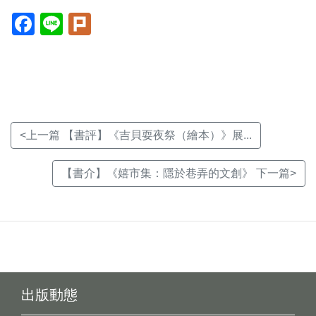
Facebook(另
Line(另
Plurk(另
開
開
開
新
新
新
視
視
視
窗)
窗)
窗)
<上一篇 【書評】《吉貝耍夜祭（繪本）》展...
【書介】《嬉市集：隱於巷弄的文創》 下一篇>
出版動態