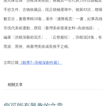
憲兵隊址為「洪根深美術館」典藏其一生代表力作百餘幅及
手抄文件、古物收藏品，現正積極運籌中。個展43次，聯展
數百次，畫冊專輯16集，著作〈邊陲風雲〉一書，紀事高雄
市現代美術運動，撰寫〈臺灣美術發展史料~高雄地區〉，
編著〈洪根深藝術泥爪〉、〈丘壑癡狂〉，洪根深詩集，有
黑派、黑俠、南臺灣美術成長推手之稱。
立即訂購
《殺墨7--洪根深創作展》
相關文章
您可能有興趣的文章