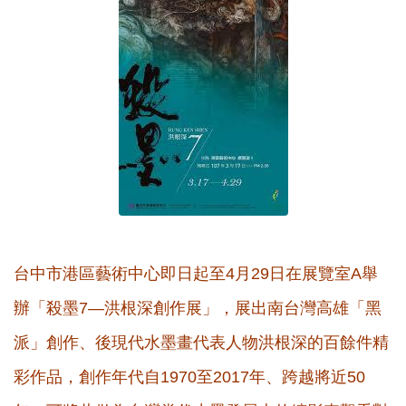
台中市港區藝術中心即日起至4月29日在展覽室A舉
辦「殺墨7—洪根深創作展」，展出南台灣高雄「黑
派」創作、後現代水墨畫代表人物洪根深的百餘件精
彩作品，創作年代自1970至2017年、跨越將近50