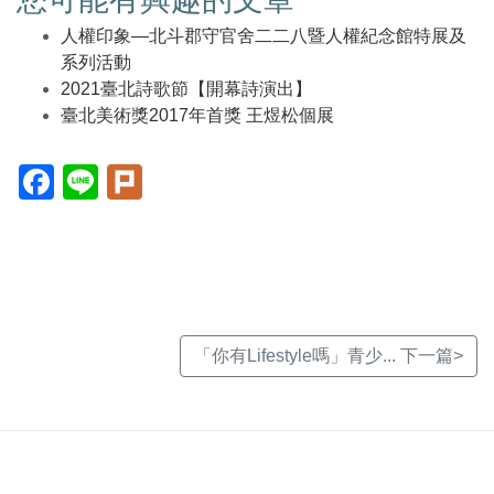
人權印象—北斗郡守官舍二二八暨人權紀念館特展及
系列活動
2021臺北詩歌節【開幕詩演出】
臺北美術獎2017年首獎 王煜松個展
Facebook(另
Line(另
Plurk(另
開
開
開
新
新
新
視
視
視
窗)
窗)
窗)
「你有Lifestyle嗎」青少... 下一篇>