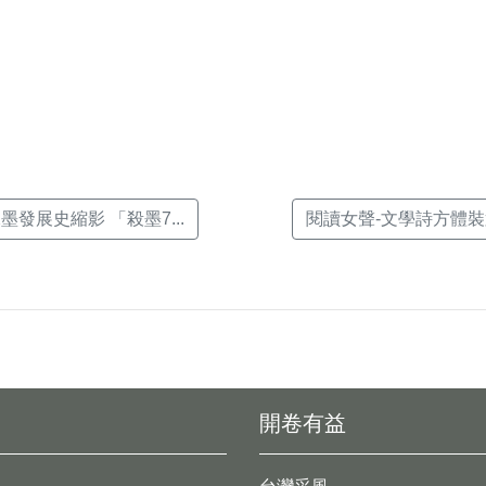
k(另
墨發展史縮影 「殺墨7...
閱讀女聲-文學詩方體裝
開卷有益