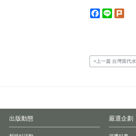
Facebook(另
Line(另
Plur
開
開
開
新
新
新
視
視
視
窗)
窗)
窗)
<上一篇 台灣當代水
出版動態
嚴選企劃