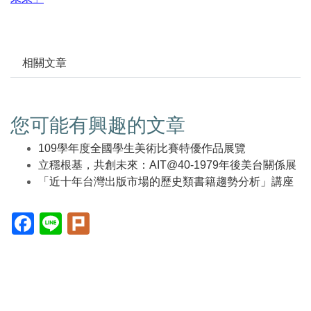
相關文章
您可能有興趣的文章
109學年度全國學生美術比賽特優作品展覽
立穩根基，共創未來：AIT@40-1979年後美台關係展
「近十年台灣出版市場的歷史類書籍趨勢分析」講座
Facebook(另
Line(另
Plurk(另
開
開
開
新
新
新
視
視
視
窗)
窗)
窗)