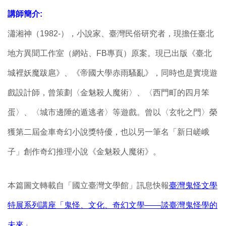
講師簡介:
瀟湘神（1982-），小說家、臺灣民俗研究者，現擔任臺北
地方異聞工作室（網站、FB專頁）原案。現已出版《臺北
城裡妖魔跋扈》、《帝國大學赤雨騷亂》，同時也是實境遊
戲設計師，曾策劃〈金魅殺人魔術〉、〈西門町的四月笨
蛋〉、〈城市邊陲的遁逃者〉等遊戲。曾以〈玄牝之門〉榮
獲第二屆金車奇幻小說獎特優，也以另一筆名「新日嵯峨
子」創作奇幻推理小說《金魅殺人魔術》。
本篇圖文轉載自「國立臺灣文學館」訊息快報
臺灣鬼怪文學
特展系列講座「鬼怪、文化、奇幻文學——談臺灣鬼怪學的
未來」