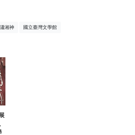
瀟湘神
國立臺灣文學館
展
、
學