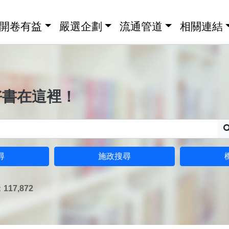
開卷有益
嚴選企劃
流通管道
相關連結
好書在這裡！
尋
施政搜尋
17,872