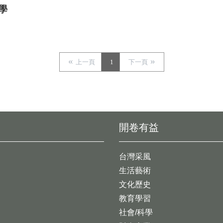
學
上一頁
1
下一頁
開卷有益
台灣采風
生活藝術
文化歷史
教育學習
社會/科學