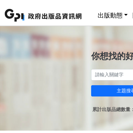
跳至主要內容區塊
:::
出版動態
你想找的
主題搜
累計出版品總數量：1