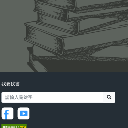
我要找書
搜尋