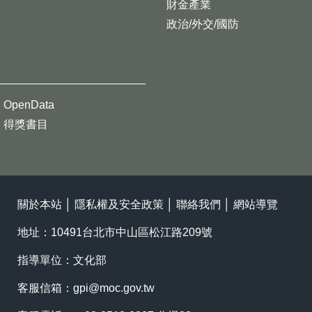
財金產業
政治/外交/國防
OpenData
得獎書目
關於本站
│
隱私權及安全政策
│
聯絡我們
│
網站導覽
地址：10491台北市中山區松江路209號
指導單位：文化部
客服信箱：
gpi@moc.gov.tw