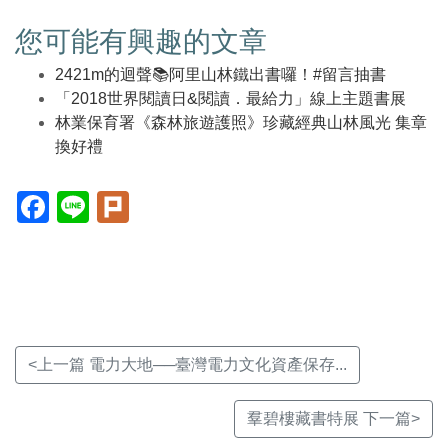
您可能有興趣的文章
2421m的迴聲📚阿里山林鐵出書囉！#留言抽書
「2018世界閱讀日&閱讀．最給力」線上主題書展
林業保育署《森林旅遊護照》珍藏經典山林風光 集章
換好禮
Facebook(另
Line(另
Plurk(另
開
開
開
新
新
新
視
視
視
窗)
窗)
窗)
<上一篇 電力大地──臺灣電力文化資產保存...
羣碧樓藏書特展 下一篇>