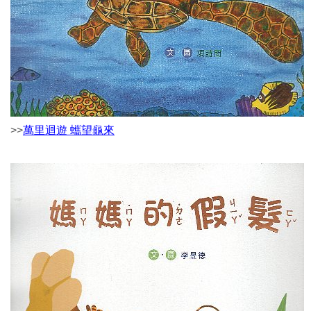
>>
萬里迴遊 蠵望龜來