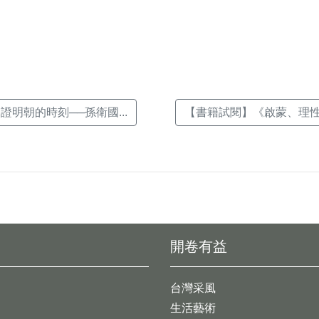
證明朝的時刻──孫衛國...
【書籍試閱】《啟蒙、理性與
開卷有益
台灣采風
生活藝術