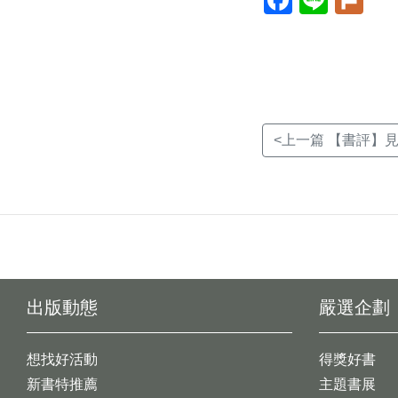
開
開
開
新
新
新
視
視
視
窗)
窗)
窗)
<上一篇 【書評】見
出版動態
嚴選企劃
想找好活動
得獎好書
新書特推薦
主題書展