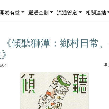
開卷有益
嚴選企劃
流通管道
相關連結
】《傾聽獅潭：鄉村日常、
生》
1/04