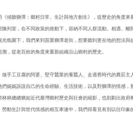
的《傾聽獅潭：鄉村日常、生計與地方創生》，從歷史的角度來
館陳列室，在不同政策的推動下，容納不同人群流動、相遇、離
觀光氛圍下，我們來到苗栗獅潭老街，想要聽到更在地的想法與
追溯，從老百姓的角度來重新組織沿山鄉村的歷史。
、做手工豆腐的阿婆、堅守蠶業的養蠶人、走過舊時代的農莊主
他們娓娓訴說自己的生命經驗、生活技術，以及對獅潭的情感，
些林林總總猶如近代臺灣鄉村歷史與社會的縮影，也刻劃出政府
、勞動生計與世代情感的相互牽連中，我們得看見有別以往印象