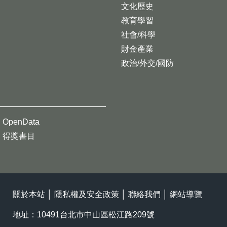
文化歷史
教育學習
社會/科學
財金產業
政治/外交/國防
OpenData
得獎書目
關於本站
│
隱私權及安全政策
│
聯絡我們
│
網站導覽
地址：10491台北市中山區松江路209號