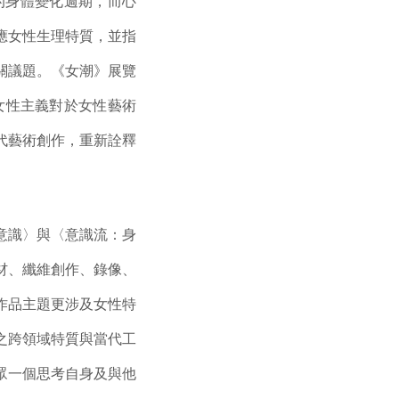
的身體變化週期，而心
應女性生理特質，並指
關議題。《女潮》展覽
女性主義對於女性藝術
代藝術創作，重新詮釋
意識〉與〈意識流：身
材、纖維創作、錄像、
作品主題更涉及女性特
之跨領域特質與當代工
眾一個思考自身及與他