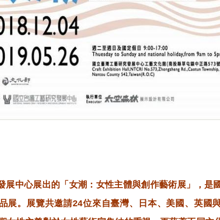
發展中心展出的「女潮：女性主體與創作藝術展」，是國
品展。展覽共邀請24位來自臺灣、日本、美國、英國