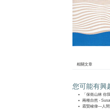
相關文章
您可能有興
「保衛山林 你
兩種自然 - Sus
霜賢峻偉—人間