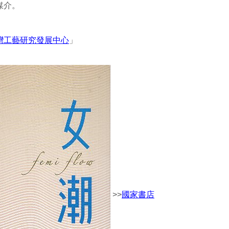
媒介。
灣工藝研究發展中心
」
>>
國家書店