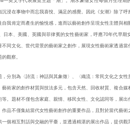
low一英文字代表展覽主題「潮」。潮水象徵女性每個月生理期
指沉浸在事物中而忘我喜悅、滿足的感覺。因此《女潮》除了呼
性自我肯定而產生的愉悅感，進而以藝術創作呈現女性主體與相
灣、日本、美國、英國與菲律賓的女性藝術家，呼應70年代早期
著不同文化、世代背景的藝術家之創作，展現女性藝術家透過當
題的觀察。
題，分別為〈詩流：神話與其象徵〉、〈織流：常民文化之女性
。藝術家的創作材質與技法多元，包含天然、回收材質、複合媒
術等。題材不僅包含家庭、親情、移民女性、文化認同等，展出
。作品不僅集結當代女性藝術創作的重要作品，且對於當代藝術
供一個相互對話與交融的平臺，並透過精湛的展出作品，提供觀