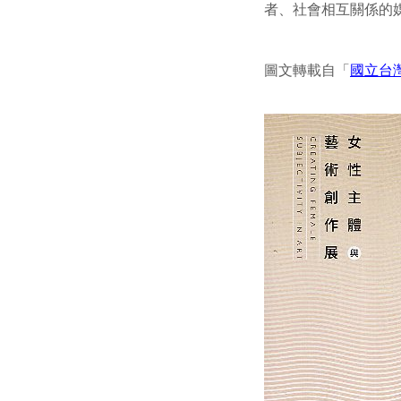
者、社會相互關係的
圖文轉載自「
國立台