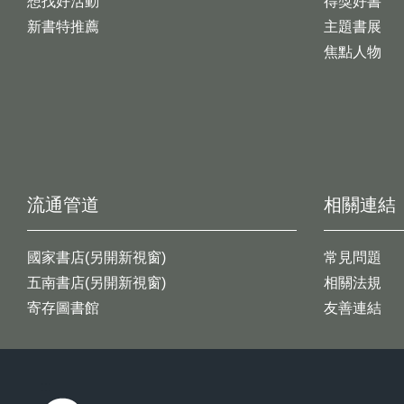
想找好活動
得獎好書
新書特推薦
主題書展
焦點人物
流通管道
相關連結
國家書店(另開新視窗)
常見問題
五南書店(另開新視窗)
相關法規
寄存圖書館
友善連結
:::