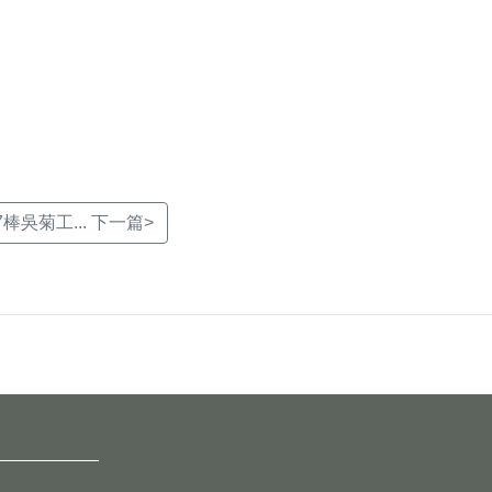
吳菊工... 下一篇>