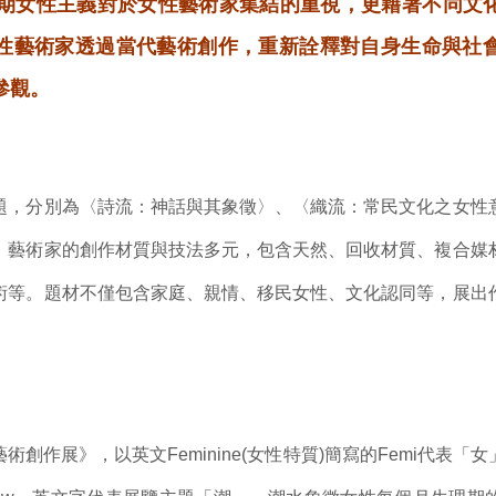
早期女性主義對於女性藝術家集結的重視，更藉著不同文
性藝術家透過當代藝術創作，重新詮釋對自身生命與社
參觀。
題，分別為〈詩流：神話與其象徵〉、〈織流：常民文化之女性
。藝術家的創作材質與技法多元，包含天然、回收材質、複合媒
術等。題材不僅包含家庭、親情、移民女性、文化認同等，展出
。
術創作展》，以英文Feminine(女性特質)簡寫的Femi代表「