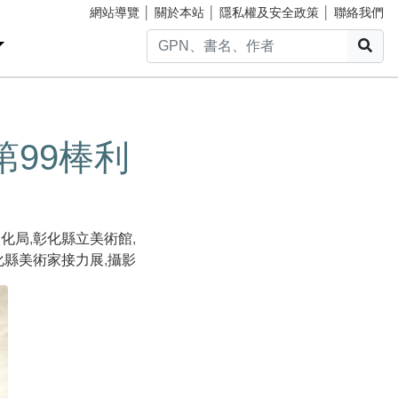
網站導覽
│
關於本站
│
隱私權及安全政策
│
聯絡我們
搜
99棒利
文化局
,
彰化縣立美術館
,
化縣美術家接力展
,
攝影