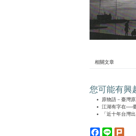
相關文章
您可能有興
原物語－臺灣原
江湖有字在──
「近十年台灣出
Facebook(另
Line(另
Plur
開
開
開