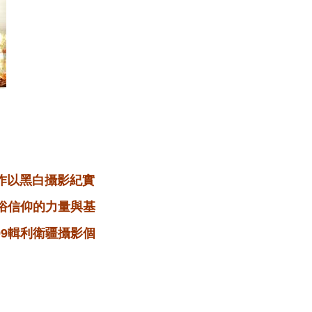
作以黑白攝影紀實
俗信仰的力量與基
9輯利衛疆攝影個