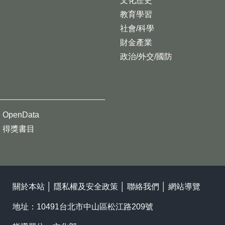
文化歷史
教育學習
社會/科學
財金產業
政治/外交/國防
OpenData
得獎書目
關於本站
│
隱私權及安全政策
│
聯絡我們
│
網站導覽
地址：10491台北市中山區松江路209號