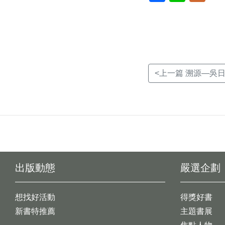
新
新
新
視
視
視
窗)
窗)
窗)
<上一篇 溯源—吳
出版動態
嚴選企劃
想找好活動
得獎好書
新書特推薦
主題書展