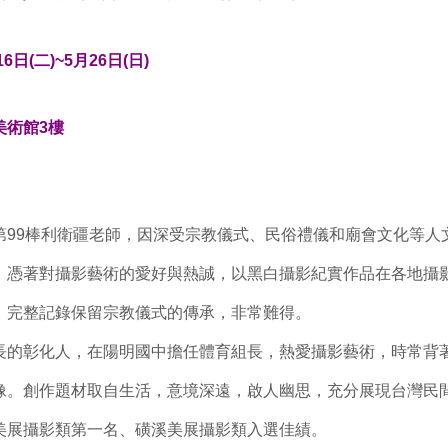
日(二)~5月26日(日)
美術館3樓
第99棒利衛疆老師，因深受宗教儀式、民俗禮儀和廟會文化等人
，憑著對攝影藝術的愛好與熱誠，以黑白攝影紀實作品在各地攝
，完整記錄保留宗教儀式的傳承，非常難得。
長的彰化人，在陽明國中擔任體育組長，熱愛攝影藝術，時常背
像。創作題材取自生活，意境深遠，啟人幽思，充分展現台灣民
美展攝影類第一名、磺溪美展攝影類入選佳績。