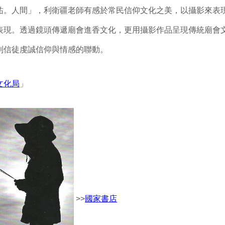
祐。人間」，利衛疆老師有感於常民信仰文化之美，以攝影來表
表現。透過鏡頭傳遞廟會進香文化，更用攝影作品呈現傳統廟會
到信徒虔誠信仰與情感的聯動。
文化局
」
>>
國家書店