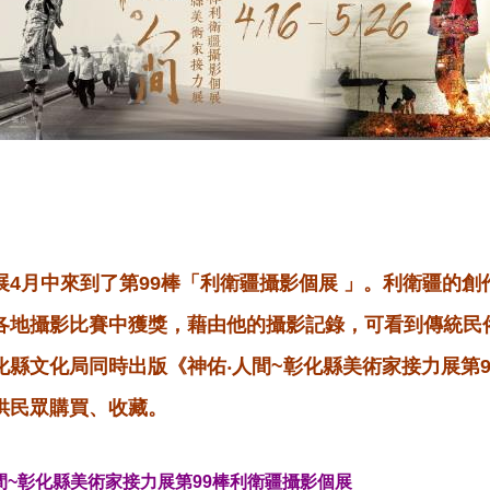
展4月中來到了第99棒「利衛疆攝影個展 」。利衛疆的創
各地攝影比賽中獲獎，藉由他的攝影記錄，可看到傳統民
化縣文化局同時出版《神佑‧人間~彰化縣美術家接力展第9
供民眾購買、收藏。
間~彰化縣美術家接力展第99棒利衛疆攝影個展