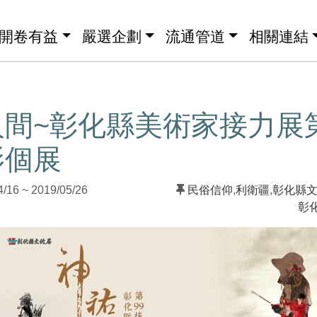
開卷有益
嚴選企劃
流通管道
相關連結
間~彰化縣美術家接力展第
影個展
6 ~ 2019/05/26
民俗信仰
,
利衛疆
,
彰化縣
彰