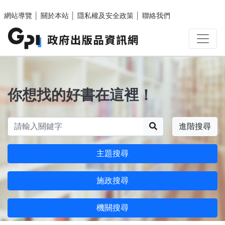
跳至主要內容區塊
網站導覽
│
關於本站
│
隱私權及安全政策
│
聯絡我們
你想找的好書在這裡！
搜尋
進階搜尋
主題搜尋
施政搜尋
機關搜尋