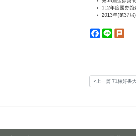
第38屆金鼎獎
112年度國史
2013年(第3
Facebook(另
Line(另
Plur
開
開
開
新
新
新
視
視
視
窗)
窗)
窗)
<上一篇 71梯好書大