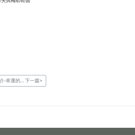
科夫與梅耶荷德
-幸運的... 下一篇>