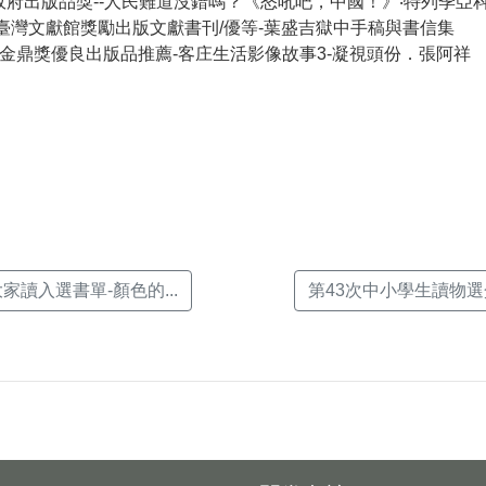
-政府出版品獎--人民難道沒錯嗎？《怒吼吧，中國！》‧特列季亞
館臺灣文獻館獎勵出版文獻書刊/優等-葉盛吉獄中手稿與書信集
7屆)金鼎獎優良出版品推薦-客庄生活影像故事3-凝視頭份．張阿祥
k(另
家讀入選書單-顏色的...
第43次中小學生讀物選介