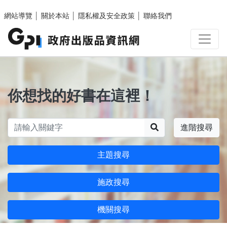
跳至主要內容區塊
網站導覽
│
關於本站
│
隱私權及安全政策
│
聯絡我們
你想找的好書在這裡！
搜尋
進階搜尋
主題搜尋
施政搜尋
機關搜尋