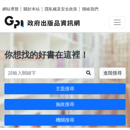
跳至主要內容區塊
網站導覽
│
關於本站
│
隱私權及安全政策
│
聯絡我們
你想找的好書在這裡！
搜尋
進階搜尋
主題搜尋
施政搜尋
機關搜尋