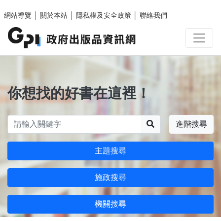
跳至主要內容區塊
網站導覽
│
關於本站
│
隱私權及安全政策
│
聯絡我們
你想找的好書在這裡！
搜尋
進階搜尋
主題搜尋
施政搜尋
機關搜尋