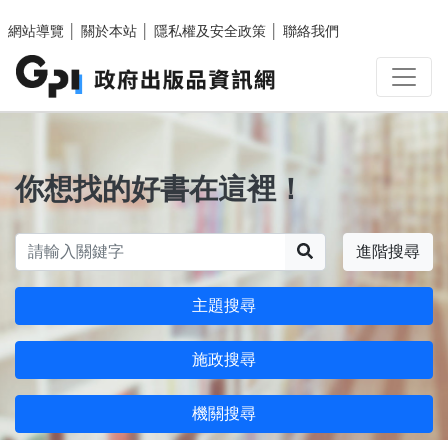
跳至主要內容區塊
網站導覽
│
關於本站
│
隱私權及安全政策
│
聯絡我們
你想找的好書在這裡！
搜尋
進階搜尋
主題搜尋
施政搜尋
機關搜尋