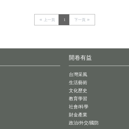
上一頁
1
下一頁
開卷有益
台灣采風
生活藝術
文化歷史
教育學習
社會/科學
財金產業
政治/外交/國防