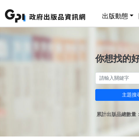
跳至主要內容區塊
:::
出版動態
你想找的
主題搜
累計出版品總數量：1