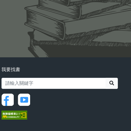
我要找書
搜尋