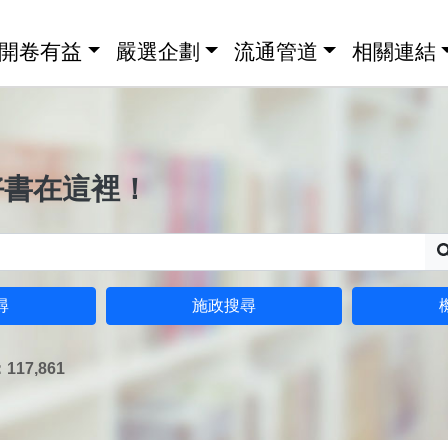
開卷有益
嚴選企劃
流通管道
相關連結
好書在這裡！
尋
施政搜尋
17,861