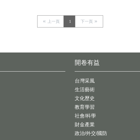
上一頁
1
下一頁
開卷有益
台灣采風
生活藝術
文化歷史
教育學習
社會/科學
財金產業
政治/外交/國防