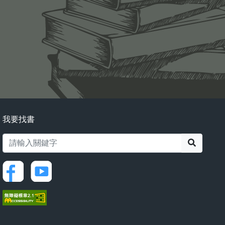
我要找書
搜尋