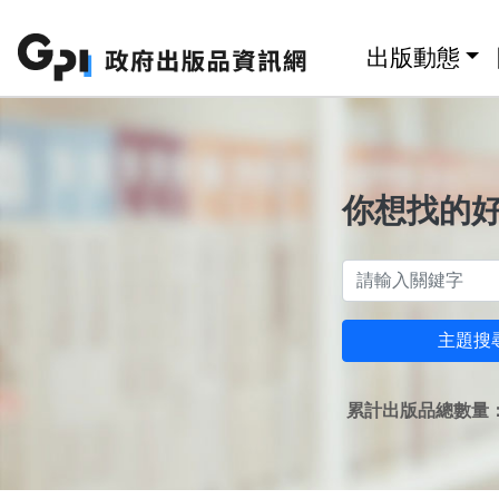
跳至主要內容區塊
:::
出版動態
你想找的
主題搜
累計出版品總數量：1