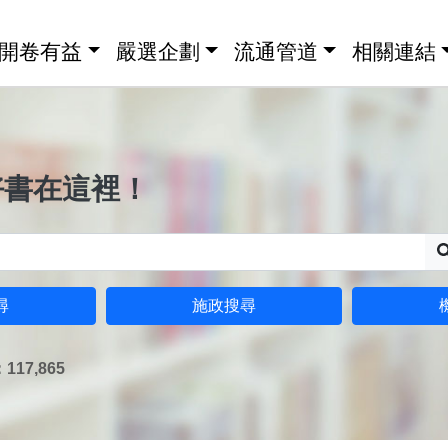
開卷有益
嚴選企劃
流通管道
相關連結
好書在這裡！
尋
施政搜尋
17,865