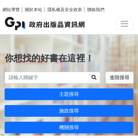
跳至主要內容區塊
網站導覽
│
關於本站
│
隱私權及安全政策
│
聯絡我們
你想找的好書在這裡！
搜尋
進階搜尋
主題搜尋
施政搜尋
機關搜尋