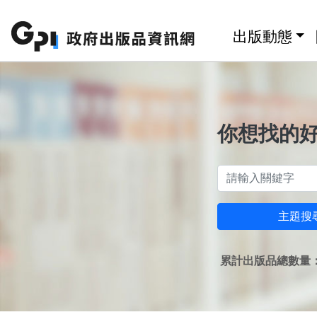
跳至主要內容區塊
:::
出版動態
你想找的
主題搜
累計出版品總數量：1