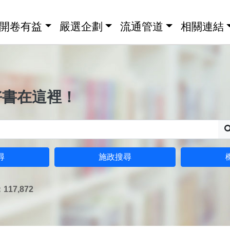
開卷有益
嚴選企劃
流通管道
相關連結
好書在這裡！
尋
施政搜尋
17,872