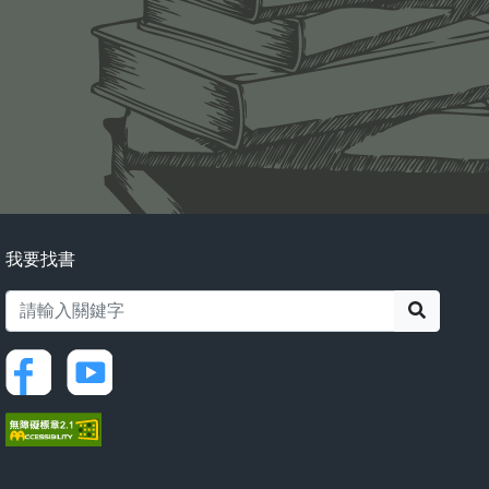
我要找書
搜尋