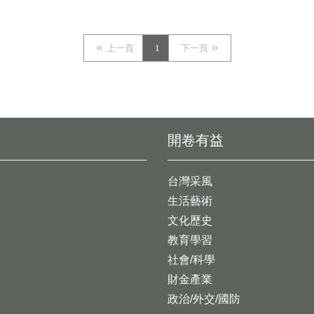
上一頁
1
下一頁
開卷有益
台灣采風
生活藝術
文化歷史
教育學習
社會/科學
財金產業
政治/外交/國防