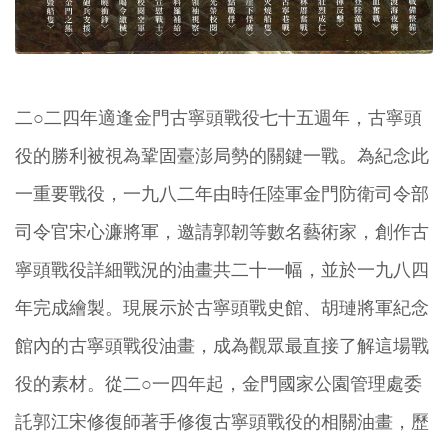
二○二四年適逢金門古寧頭戰役七十五週年，古寧頭
役的勝利被視為鞏固臺澎局勢的關鍵一戰。為紀念此
一重要戰役，一九八二年由時任陸軍金門防衛司令部
司令官宋心濂將軍，邀請郭韌等數名藝術家，創作古
寧頭戰役詳細戰況的油畫共二十一幅，並於一九八四
年完成繪製。現展示於古寧頭戰史館、胡璉將軍紀念
館內的古寧頭戰役油畫，成為觀眾最直接了解這場戰
役的素材。從二○一四年起，金門國家公園管理處委
託郭江宋修復師著手修復古寧頭戰役的相關油畫，歷