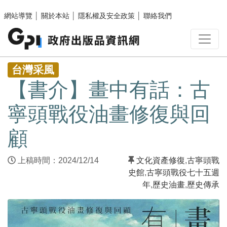
跳至主要內容區塊
網站導覽
│
關於本站
│
隱私權及安全政策
│
聯絡我們
:::
台灣采風
【書介】畫中有話：古
寧頭戰役油畫修復與回
顧
上稿時間：2024/12/14
文化資產修復
,
古寧頭戰
史館
,
古寧頭戰役七十五週
年
,
歷史油畫
,
歷史傳承