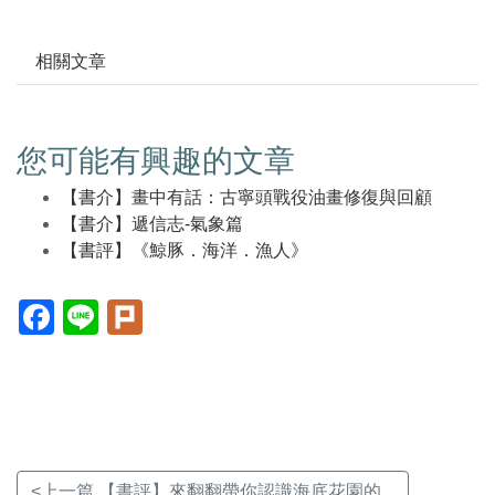
相關文章
您可能有興趣的文章
【書介】畫中有話：古寧頭戰役油畫修復與回顧
【書介】遞信志-氣象篇
【書評】《鯨豚．海洋．漁人》
Facebook(另
Line(另
Plurk(另
開
開
開
新
新
新
視
視
視
窗)
窗)
窗)
<上一篇 【書評】來翻翻帶你認識海底花園的...