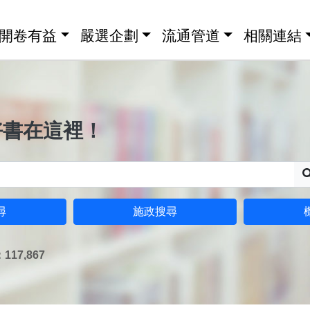
開卷有益
嚴選企劃
流通管道
相關連結
好書在這裡！
尋
施政搜尋
17,867