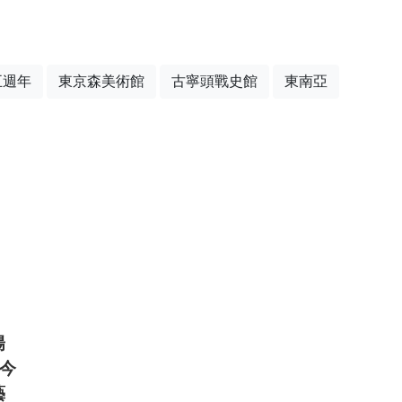
五週年
東京森美術館
古寧頭戰史館
東南亞
陽
至今
藝