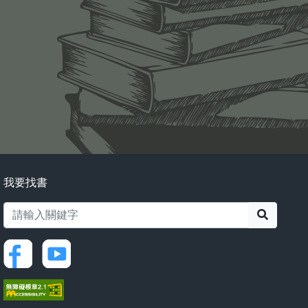
我要找書
搜尋