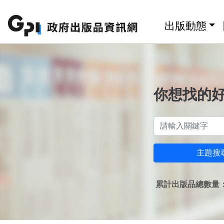
跳至主要內容區塊
:::
出版動態
你想找的
主題搜
累計出版品總數量：1