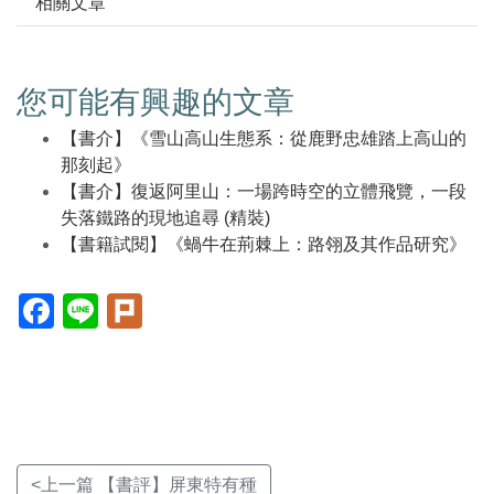
相關文章
您可能有興趣的文章
【書介】《雪山高山生態系：從鹿野忠雄踏上高山的
那刻起》
【書介】復返阿里山：一場跨時空的立體飛覽，一段
失落鐵路的現地追尋 (精裝)
【書籍試閱】《蝸牛在荊棘上：路翎及其作品研究》
Facebook(另
Line(另
Plurk(另
開
開
開
新
新
新
視
視
視
窗)
窗)
窗)
<上一篇 【書評】屏東特有種