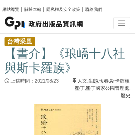
跳至主要內容區塊
網站導覽
│
關於本站
│
隱私權及安全政策
│
聯絡我們
:::
台灣采風
【書介】《琅嶠十八社
與斯卡羅族》
上稿時間：2021/08/23
人文
,
生態
,
恆春
,
斯卡羅族
,
墾丁
,
墾丁國家公園管理處
,
歷史