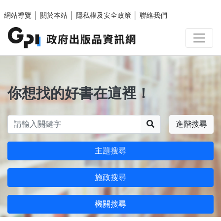
跳至主要內容區塊
網站導覽
│
關於本站
│
隱私權及安全政策
│
聯絡我們
你想找的好書在這裡！
搜尋
進階搜尋
主題搜尋
施政搜尋
機關搜尋