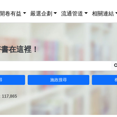
開卷有益
嚴選企劃
流通管道
相關連結
好書在這裡！
尋
施政搜尋
17,865