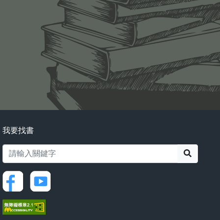
我要找書
搜尋