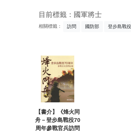
:::
目前標籤：國軍將士
相關標籤：
訪問
國防部
登步島戰
【書介】《烽火同
舟－登步島戰役70
周年參戰官兵訪問