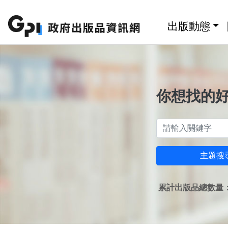
跳至主要內容區塊
:::
出版動態
你想找的
主題搜
累計出版品總數量：1