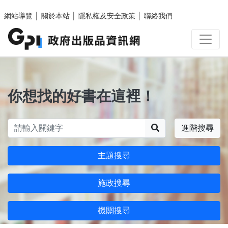
跳至主要內容區塊
網站導覽
│
關於本站
│
隱私權及安全政策
│
聯絡我們
你想找的好書在這裡！
搜尋
進階搜尋
主題搜尋
施政搜尋
機關搜尋