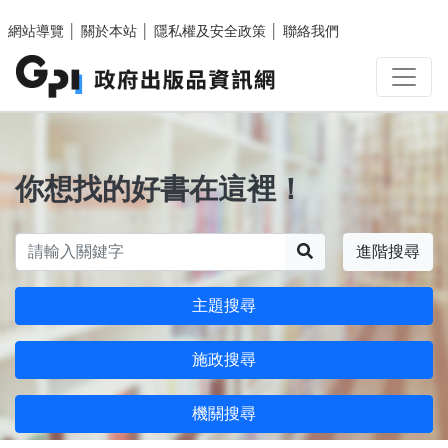
跳至主要內容區塊
網站導覽
│
關於本站
│
隱私權及安全政策
│
聯絡我們
你想找的好書在這裡！
搜尋
進階搜尋
主題搜尋
施政搜尋
機關搜尋